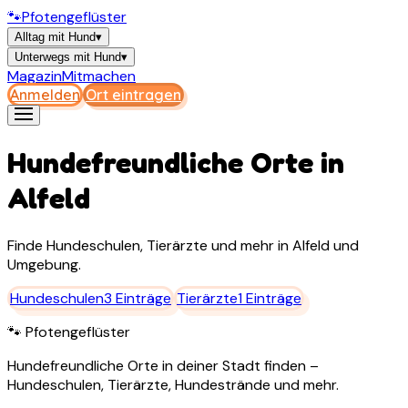
🐾
Pfotengeflüster
Alltag mit Hund
▾
Unterwegs mit Hund
▾
Magazin
Mitmachen
Anmelden
Ort eintragen
Hundefreundliche Orte in
Alfeld
Finde Hundeschulen, Tierärzte und mehr in
Alfeld
und
Umgebung.
Hundeschulen
3
Einträge
Tierärzte
1
Einträge
🐾 Pfotengeflüster
Hundefreundliche Orte in deiner Stadt finden –
Hundeschulen, Tierärzte, Hundestrände und mehr.