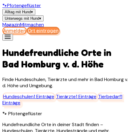
🐾
Pfotengeflüster
Alltag mit Hund
▾
Unterwegs mit Hund
▾
Magazin
Mitmachen
Anmelden
Ort eintragen
Hundefreundliche Orte in
Bad Homburg v. d. Höhe
Finde Hundeschulen, Tierärzte und mehr in
Bad Homburg v.
d. Höhe
und Umgebung.
Hundeschulen
1
Einträge
Tierärzte
1
Einträge
Tierbedarf
1
Einträge
🐾 Pfotengeflüster
Hundefreundliche Orte in deiner Stadt finden –
Hundeschulen, Tierärzte, Hundestrände und mehr.