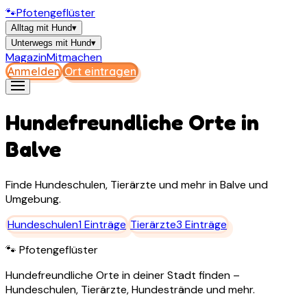
🐾
Pfotengeflüster
Alltag mit Hund
▾
Unterwegs mit Hund
▾
Magazin
Mitmachen
Anmelden
Ort eintragen
Hundefreundliche Orte in
Balve
Finde Hundeschulen, Tierärzte und mehr in
Balve
und
Umgebung.
Hundeschulen
1
Einträge
Tierärzte
3
Einträge
🐾 Pfotengeflüster
Hundefreundliche Orte in deiner Stadt finden –
Hundeschulen, Tierärzte, Hundestrände und mehr.