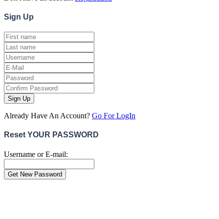
Sign
Up
Sign Up
Already Have An Account?
Go For LogIn
Reset YOUR PASSWORD
Username or E-mail:
Close
this
module