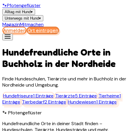
🐾
Pfotengeflüster
Alltag mit Hund
▾
Unterwegs mit Hund
▾
Magazin
Mitmachen
Anmelden
Ort eintragen
Hundefreundliche Orte in
Buchholz in der Nordheide
Finde Hundeschulen, Tierärzte und mehr in
Buchholz in der
Nordheide
und Umgebung.
Hundefriseure
1
Einträge
Tierärzte
5
Einträge
Tierheime
1
Einträge
Tierbedarf
2
Einträge
Hundewiesen
1
Einträge
🐾 Pfotengeflüster
Hundefreundliche Orte in deiner Stadt finden –
Hundeschulen, Tierärzte, Hundestrände und mehr.