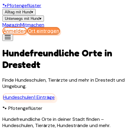
🐾
Pfotengeflüster
Alltag mit Hund
▾
Unterwegs mit Hund
▾
Magazin
Mitmachen
Anmelden
Ort eintragen
Hundefreundliche Orte in
Drestedt
Finde Hundeschulen, Tierärzte und mehr in
Drestedt
und
Umgebung.
Hundeschulen
1
Einträge
🐾 Pfotengeflüster
Hundefreundliche Orte in deiner Stadt finden –
Hundeschulen, Tierärzte, Hundestrände und mehr.