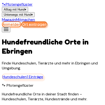
🐾
Pfotengeflüster
Alltag mit Hund
▾
Unterwegs mit Hund
▾
Magazin
Mitmachen
Anmelden
Ort eintragen
Hundefreundliche Orte in
Ebringen
Finde Hundeschulen, Tierärzte und mehr in
Ebringen
und
Umgebung.
Hundeschulen
1
Einträge
🐾 Pfotengeflüster
Hundefreundliche Orte in deiner Stadt finden –
Hundeschulen, Tierärzte, Hundestrände und mehr.