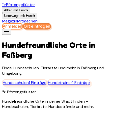
🐾
Pfotengeflüster
Alltag mit Hund
▾
Unterwegs mit Hund
▾
Magazin
Mitmachen
Anmelden
Ort eintragen
Hundefreundliche Orte in
Faßberg
Finde Hundeschulen, Tierärzte und mehr in
Faßberg
und
Umgebung.
Hundeschulen
1
Einträge
Hundetrainer
1
Einträge
🐾 Pfotengeflüster
Hundefreundliche Orte in deiner Stadt finden –
Hundeschulen, Tierärzte, Hundestrände und mehr.