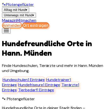
🐾
Pfotengeflüster
Alltag mit Hund
▾
Unterwegs mit Hund
▾
Magazin
Mitmachen
Anmelden
Ort eintragen
Hundefreundliche Orte in
Hann. Münden
Finde Hundeschulen, Tierärzte und mehr in
Hann. Münden
und Umgebung.
Hundeschulen
1
Einträge
Hundetrainer
1
Einträge
Hundefriseure
1
Einträge
Tierärzte
1
Einträge
Tierbedarf
1
Einträge
🐾 Pfotengeflüster
Hundefreundliche Orte in deiner Stadt finden –