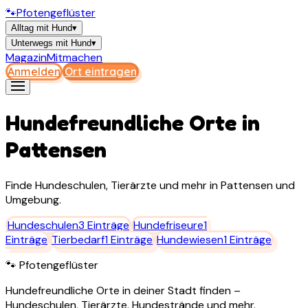
🐾
Pfotengeflüster
Alltag mit Hund
▾
Unterwegs mit Hund
▾
Magazin
Mitmachen
Anmelden
Ort eintragen
Hundefreundliche Orte in
Pattensen
Finde Hundeschulen, Tierärzte und mehr in
Pattensen
und
Umgebung.
Hundeschulen
3
Einträge
Hundefriseure
1
Einträge
Tierbedarf
1
Einträge
Hundewiesen
1
Einträge
🐾 Pfotengeflüster
Hundefreundliche Orte in deiner Stadt finden –
Hundeschulen, Tierärzte, Hundestrände und mehr.