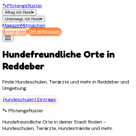
🐾
Pfotengeflüster
Alltag mit Hund
▾
Unterwegs mit Hund
▾
Magazin
Mitmachen
Anmelden
Ort eintragen
Hundefreundliche Orte in
Reddeber
Finde Hundeschulen, Tierärzte und mehr in
Reddeber
und
Umgebung.
Hundeschulen
1
Einträge
🐾 Pfotengeflüster
Hundefreundliche Orte in deiner Stadt finden –
Hundeschulen, Tierärzte, Hundestrände und mehr.