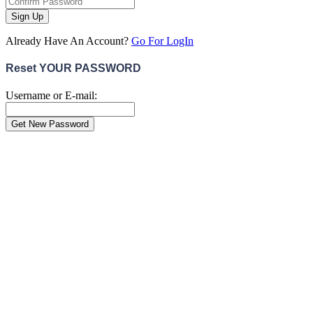
Sign Up
Already Have An Account?
Go For LogIn
Reset YOUR PASSWORD
Username or E-mail:
Close
this
module