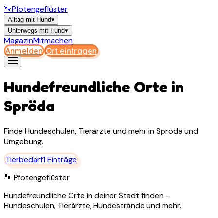
🐾
Pfotengeflüster
Alltag mit Hund
▾
Unterwegs mit Hund
▾
Magazin
Mitmachen
Anmelden
Ort eintragen
Hundefreundliche Orte in
Spröda
Finde Hundeschulen, Tierärzte und mehr in
Spröda
und
Umgebung.
Tierbedarf
1
Einträge
🐾 Pfotengeflüster
Hundefreundliche Orte in deiner Stadt finden –
Hundeschulen, Tierärzte, Hundestrände und mehr.