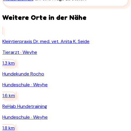
Weitere Orte in der Nähe
Kleintierpraxis Dr. med. vet. Anita K. Seide
Tierarzt
·
Weyhe
1.3
km
Hundekunde Rocho
Hundeschule
·
Weyhe
1.6
km
ReHab Hundetraining
Hundeschule
·
Weyhe
1.8
km