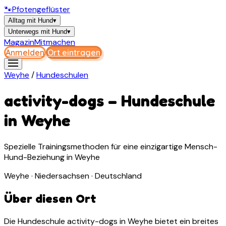
🐾
Pfotengeflüster
Alltag mit Hund
▾
Unterwegs mit Hund
▾
Magazin
Mitmachen
Anmelden
Ort eintragen
Weyhe
/
Hundeschulen
activity-dogs
–
Hundeschule
in
Weyhe
Spezielle Trainingsmethoden für eine einzigartige Mensch-
Hund-Beziehung in Weyhe
Weyhe · Niedersachsen · Deutschland
Über diesen Ort
Die Hundeschule activity-dogs in Weyhe bietet ein breites