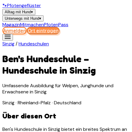
🐾
Pfotengeflüster
Alltag mit Hund
▾
Unterwegs mit Hund
▾
Magazin
Mitmachen
PfotenPass
Anmelden
Ort eintragen
Sinzig
/
Hundeschulen
Ben's Hundeschule
–
Hundeschule
in
Sinzig
Umfassende Ausbildung für Welpen, Junghunde und
Erwachsene in Sinzig
Sinzig · Rheinland-Pfalz · Deutschland
Über diesen Ort
Ben's Hundeschule in Sinzig bietet ein breites Spektrum an