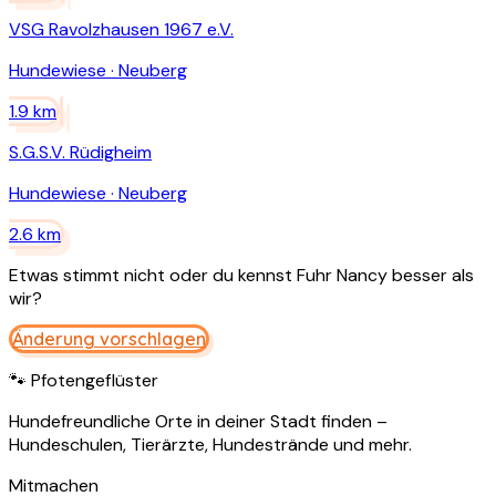
VSG Ravolzhausen 1967 e.V.
Hundewiese
·
Neuberg
1.9
km
S.G.S.V. Rüdigheim
Hundewiese
·
Neuberg
2.6
km
Etwas stimmt nicht oder du kennst
Fuhr Nancy
besser als
wir?
Änderung vorschlagen
🐾 Pfotengeflüster
Hundefreundliche Orte in deiner Stadt finden –
Hundeschulen, Tierärzte, Hundestrände und mehr.
Mitmachen