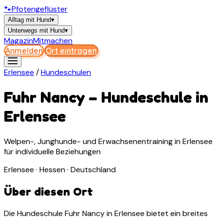
🐾
Pfotengeflüster
Alltag mit Hund
▾
Unterwegs mit Hund
▾
Magazin
Mitmachen
Anmelden
Ort eintragen
Erlensee
/
Hundeschulen
Fuhr Nancy
–
Hundeschule
in
Erlensee
Welpen-, Junghunde- und Erwachsenentraining in Erlensee
für individuelle Beziehungen
Erlensee · Hessen · Deutschland
Über diesen Ort
Die Hundeschule Fuhr Nancy in Erlensee bietet ein breites