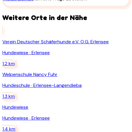
Weitere Orte in der Nähe
Verein Deutscher Schäferhunde e.V. O.G. Erlensee
Hundewiese
·
Erlensee
1.2
km
Welpenschule Nancy Fuhr
Hundeschule
·
Erlensee-Langendieba
1.3
km
Hundewiese
Hundewiese
·
Erlensee
1.4
km