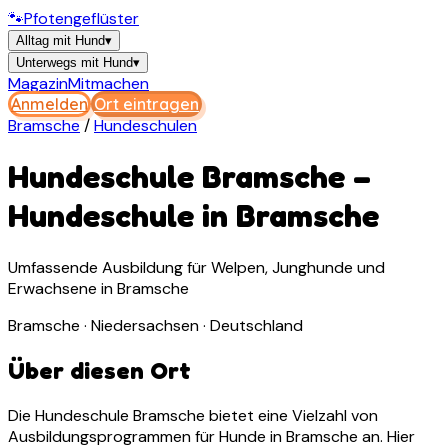
🐾
Pfotengeflüster
Alltag mit Hund
▾
Unterwegs mit Hund
▾
Magazin
Mitmachen
Anmelden
Ort eintragen
Bramsche
/
Hundeschulen
Hundeschule Bramsche
–
Hundeschule
in
Bramsche
Umfassende Ausbildung für Welpen, Junghunde und
Erwachsene in Bramsche
Bramsche · Niedersachsen · Deutschland
Über diesen Ort
Die Hundeschule Bramsche bietet eine Vielzahl von
Ausbildungsprogrammen für Hunde in Bramsche an. Hier