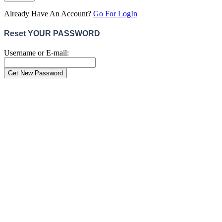
Already Have An Account?
Go For LogIn
Reset YOUR PASSWORD
Username or E-mail:
Hundeversicherungen vergle
Schütze deinen Liebling. Vergleiche die besten Versicheru
Hundehaftpflicht Versicherung