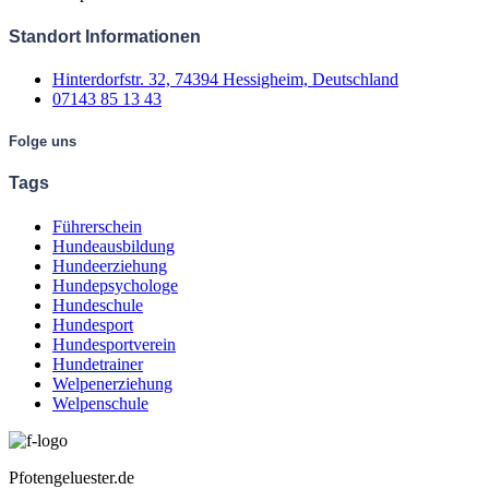
Standort Informationen
Hinterdorfstr. 32, 74394 Hessigheim, Deutschland
07143 85 13 43
Folge uns
Tags
Führerschein
Hundeausbildung
Hundeerziehung
Hundepsychologe
Hundeschule
Hundesport
Hundesportverein
Hundetrainer
Welpenerziehung
Welpenschule
Pfotengeluester.de