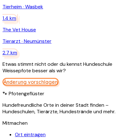
Tierheim
·
Wasbek
1.4
km
The Vet House
Tierarzt
·
Neumünster
2.7
km
Etwas stimmt nicht oder du kennst
Hundeschule
Weissepfote
besser als wir?
Änderung vorschlagen
🐾 Pfotengeflüster
Hundefreundliche Orte in deiner Stadt finden –
Hundeschulen, Tierärzte, Hundestrände und mehr.
Mitmachen
Ort eintragen