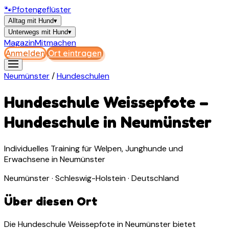
🐾
Pfotengeflüster
Alltag mit Hund
▾
Unterwegs mit Hund
▾
Magazin
Mitmachen
Anmelden
Ort eintragen
Neumünster
/
Hundeschulen
Hundeschule Weissepfote
–
Hundeschule
in
Neumünster
Individuelles Training für Welpen, Junghunde und
Erwachsene in Neumünster
Neumünster · Schleswig-Holstein · Deutschland
Über diesen Ort
Die Hundeschule Weissepfote in Neumünster bietet