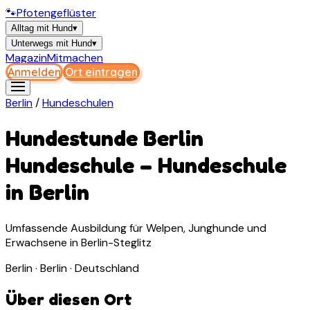
🐾
Pfotengeflüster
Alltag mit Hund
▾
Unterwegs mit Hund
▾
Magazin
Mitmachen
Anmelden
Ort eintragen
Berlin
/
Hundeschulen
Hundestunde Berlin
Hundeschule
–
Hundeschule
in
Berlin
Umfassende Ausbildung für Welpen, Junghunde und
Erwachsene in Berlin-Steglitz
Berlin · Berlin · Deutschland
Über diesen Ort