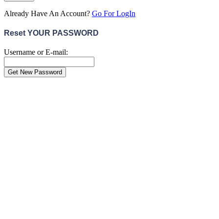
Already Have An Account?
Go For LogIn
Reset YOUR PASSWORD
Username or E-mail:
Hundeversicherungen vergle
Schütze deinen Liebling. Vergleiche die besten Versicheru
Hundehaftpflicht Versicherung