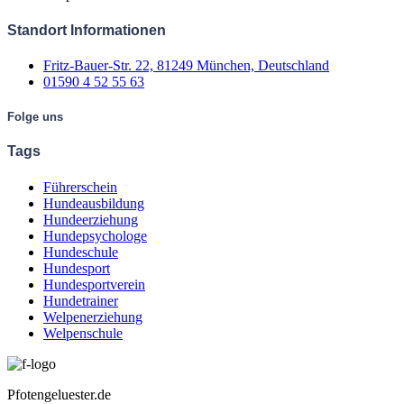
Standort Informationen
Fritz-Bauer-Str. 22, 81249 München, Deutschland
01590 4 52 55 63
Folge uns
Tags
Führerschein
Hundeausbildung
Hundeerziehung
Hundepsychologe
Hundeschule
Hundesport
Hundesportverein
Hundetrainer
Welpenerziehung
Welpenschule
Pfotengeluester.de