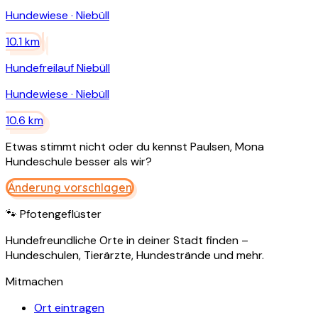
Hundewiese
·
Niebüll
10.1
km
Hundefreilauf Niebüll
Hundewiese
·
Niebüll
10.6
km
Etwas stimmt nicht oder du kennst
Paulsen, Mona
Hundeschule
besser als wir?
Änderung vorschlagen
🐾 Pfotengeflüster
Hundefreundliche Orte in deiner Stadt finden –
Hundeschulen, Tierärzte, Hundestrände und mehr.
Mitmachen
Ort eintragen