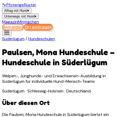
🐾
Pfotengeflüster
Alltag mit Hund
▾
Unterwegs mit Hund
▾
Magazin
Mitmachen
Anmelden
Ort eintragen
Süderlügum
/
Hundeschulen
Paulsen, Mona Hundeschule
–
Hundeschule
in
Süderlügum
Welpen-, Junghunde- und Erwachsenen-Ausbildung in
Süderlügum für individuelle Hund-Mensch-Teams
Süderlügum · Schleswig-Holstein · Deutschland
Über diesen Ort
Die Paulsen, Mona Hundeschule in Süderlügum bietet ein