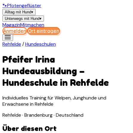
🐾
Pfotengeflüster
Alltag mit Hund
▾
Unterwegs mit Hund
▾
Magazin
Mitmachen
Anmelden
Ort eintragen
Rehfelde
/
Hundeschulen
Pfeifer Irina
Hundeausbildung
–
Hundeschule
in
Rehfelde
Individuelles Training für Welpen, Junghunde und
Erwachsene in Rehfelde
Rehfelde · Brandenburg · Deutschland
Über diesen Ort