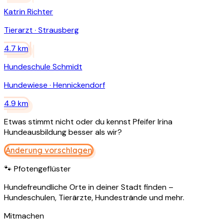
Katrin Richter
Tierarzt
·
Strausberg
4.7
km
Hundeschule Schmidt
Hundewiese
·
Hennickendorf
4.9
km
Etwas stimmt nicht oder du kennst
Pfeifer Irina
Hundeausbildung
besser als wir?
Änderung vorschlagen
🐾 Pfotengeflüster
Hundefreundliche Orte in deiner Stadt finden –
Hundeschulen, Tierärzte, Hundestrände und mehr.
Mitmachen