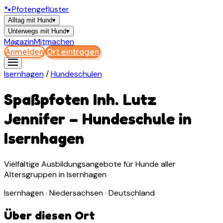
🐾
Pfotengeflüster
Alltag mit Hund
▾
Unterwegs mit Hund
▾
Magazin
Mitmachen
Anmelden
Ort eintragen
Isernhagen
/
Hundeschulen
Spaßpfoten Inh. Lutz
Jennifer
–
Hundeschule
in
Isernhagen
Vielfältige Ausbildungsangebote für Hunde aller
Altersgruppen in Isernhagen
Isernhagen · Niedersachsen · Deutschland
Über diesen Ort