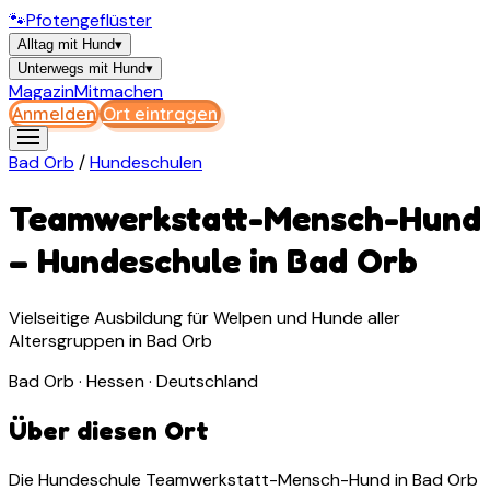
🐾
Pfotengeflüster
Alltag mit Hund
▾
Unterwegs mit Hund
▾
Magazin
Mitmachen
Anmelden
Ort eintragen
Bad Orb
/
Hundeschulen
Teamwerkstatt-Mensch-Hund
–
Hundeschule
in
Bad Orb
Vielseitige Ausbildung für Welpen und Hunde aller
Altersgruppen in Bad Orb
Bad Orb · Hessen · Deutschland
Über diesen Ort
Die Hundeschule Teamwerkstatt-Mensch-Hund in Bad Orb