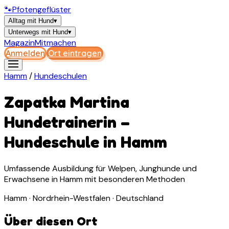
🐾
Pfotengeflüster
Alltag mit Hund
▾
Unterwegs mit Hund
▾
Magazin
Mitmachen
Anmelden
Ort eintragen
Hamm
/
Hundeschulen
Zapatka Martina
Hundetrainerin
–
Hundeschule
in
Hamm
Umfassende Ausbildung für Welpen, Junghunde und
Erwachsene in Hamm mit besonderen Methoden
Hamm · Nordrhein-Westfalen · Deutschland
Über diesen Ort