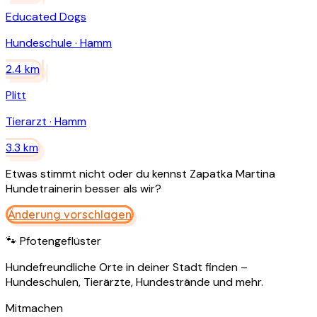
Educated Dogs
Hundeschule
·
Hamm
2.4
km
Plitt
Tierarzt
·
Hamm
3.3
km
Etwas stimmt nicht oder du kennst
Zapatka Martina
Hundetrainerin
besser als wir?
Änderung vorschlagen
🐾 Pfotengeflüster
Hundefreundliche Orte in deiner Stadt finden –
Hundeschulen, Tierärzte, Hundestrände und mehr.
Mitmachen