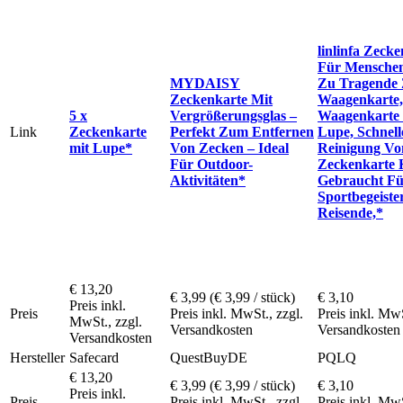
linlinfa Zeck
Für Menschen
MYDAISY
Zu Tragende
Zeckenkarte Mit
Waagenkarte,
5 x
Vergrößerungsglas –
Waagenkarte
Link
Zeckenkarte
Perfekt Zum Entfernen
Lupe, Schnell
mit Lupe*
Von Zecken – Ideal
Reinigung Vo
Für Outdoor-
Zeckenkarte 
Aktivitäten*
Gebraucht F
Sportbegeister
Reisende,*
€ 13,20
€ 3,99
(€ 3,99 / stück)
€ 3,10
Preis inkl.
Preis
Preis inkl. MwSt., zzgl.
Preis inkl. MwS
MwSt., zzgl.
Versandkosten
Versandkosten
Versandkosten
Hersteller
Safecard
QuestBuyDE
PQLQ
€ 13,20
€ 3,99
(€ 3,99 / stück)
€ 3,10
Preis inkl.
Preis
Preis inkl. MwSt., zzgl.
Preis inkl. MwS