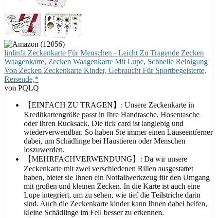
linlinfa Zeckenkarte Für Menschen - Leicht Zu Tragende Zecken
Waagenkarte, Zecken Waagenkarte Mit Lupe, Schnelle Reinigung
Von Zecken Zeckenkarte Kinder, Gebraucht Für Sportbegeisterte,
Reisende,*
von PQLQ
【EINFACH ZU TRAGEN】: Unsere Zeckenkarte in
Kreditkartengröße passt in Ihre Handtasche, Hosentasche
oder Ihren Rucksack. Die tick card ist langlebig und
wiederverwendbar. So haben Sie immer einen Läuseentferner
dabei, um Schädlinge bei Haustieren oder Menschen
loszuwerden.
【MEHRFACHVERWENDUNG】: Da wir unsere
Zeckenkarte mit zwei verschiedenen Rillen ausgestattet
haben, bietet sie Ihnen ein Notfallwerkzeug für den Umgang
mit großen und kleinen Zecken. In die Karte ist auch eine
Lupe integriert, um zu sehen, wie tief die Teilstriche darin
sind. Auch die Zeckenkarte kinder kann Ihnen dabei helfen,
kleine Schädlinge im Fell besser zu erkennen.