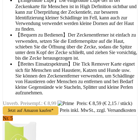
【Eingebaute Lupe】Die eingebaute Lupe der in der
Zeckenkarte für Menschen ist in High Definition sichtbar und
kann zur Überprüfung der Zeckentiefe, zur besseren
Identifizierung kleiner Schädlinge im Fell, kann auch zur
Verwendung verwendet werden kleine Dornen auf der Haut
zu finden.
【Bequem zu Bedienen】Der Zeckenentferner ist einfach zu
verwenden, setzen Sie die Entfernerspitze auf die Haut,
schieben Sie die Öffnung über die Zecke, sodass die Spitze
unter dem Kopf der Zecke schließt, und ziehen Sie vorsichtig,
bis die Zecke herausgezogen ist.
【Breites Einsatzspektrum】Die Tick Remover Karte eignet
sich für Menschen und Haustiere, Katzen und Hunde usw.
Sie können den Zeckenentferner verwenden, um Schädlinge
von Haustieren oder Menschen zu entfernen und bei Bedarf
kleine Gegenstände wie Stacheln, Splitter und kleine Perlen
aufzunehmen.
Unverb. Preisempf.: € 8,99
Preis: € 8,59
(€ 2,15 / stück)
Preis inkl. MwSt., zzgl. Versandkosten
Jetzt auf Amazon kaufen*
Nr. 5